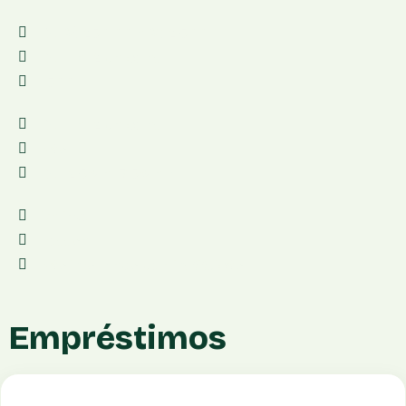
De R$ 250,00 a R$ 2.500,00
De 4 a 12 parcelas
1500
De 4 a 12 parcelas
Não
De 12.5% a 17.5% a.m.
Váriavel
Pessoal
Não informado pela instituição
Empréstimos