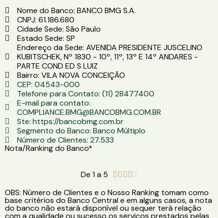
Nome do Banco: BANCO BMG S.A.
CNPJ: 61.186.680
Cidade Sede: São Paulo
Estado Sede: SP
Endereço da Sede: AVENIDA PRESIDENTE JUSCELINO
KUBITSCHEK, Nº 1830 - 10º, 11º, 13º E 14º ANDARES -
PARTE COND ED S LUIZ
Bairro: VILA NOVA CONCEIÇÃO
CEP: 04543-000
Telefone para Contato: (11) 28477400
E-mail para contato:
COMPLIANCE.BMG@BANCOBMG.COM.BR
Ste: https://bancobmg.com.br
Segmento do Banco: Banco Múltiplo
Número de Clientes: 27.533
Nota/Ranking do Banco*
De 1 a 5





OBS: Número de Clientes e o Nosso Ranking tomam como
base critérios do Banco Central e em alguns casos, a nota
do banco não estará disponível ou sequer terá relação
com a qualidade ou sucesso os serviços prestados pelas