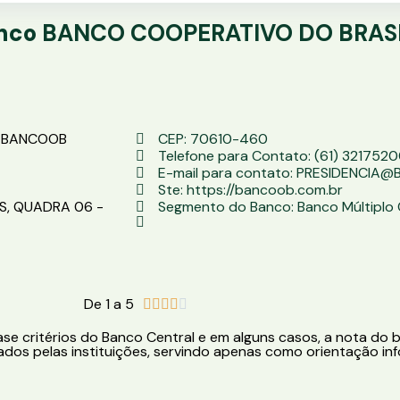
anco
BANCO COOPERATIVO DO BRASI
- BANCOOB
CEP: 70610-460
Telefone para Contato: (61) 321752
E-mail para contato: PRESIDENCIA
Ste: https://bancoob.com.br
AS, QUADRA 06 -
Segmento do Banco: Banco Múltiplo
De 1 a 5





e critérios do Banco Central e em alguns casos, a nota do b
dos pelas instituições, servindo apenas como orientação inf