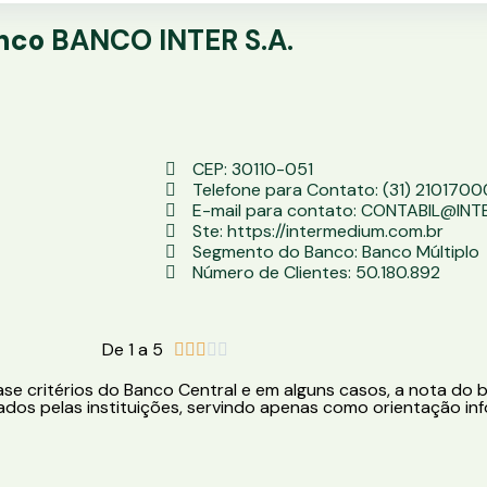
anco
BANCO INTER S.A.
CEP: 30110-051
Telefone para Contato: (31) 2101700
E-mail para contato: CONTABIL@IN
Ste: https://intermedium.com.br
Segmento do Banco: Banco Múltiplo
Número de Clientes: 50.180.892
De 1 a 5





e critérios do Banco Central e em alguns casos, a nota do b
dos pelas instituições, servindo apenas como orientação inf