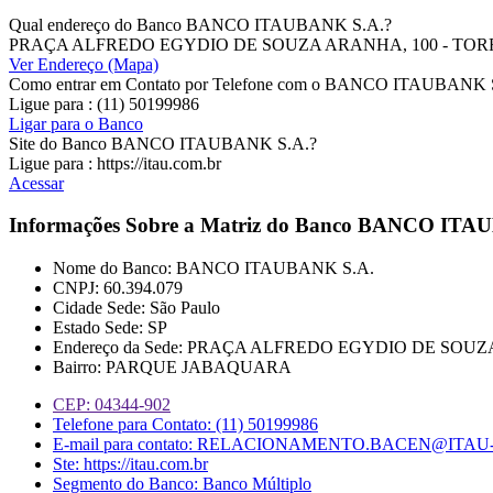
Qual endereço do Banco BANCO ITAUBANK S.A.?
PRAÇA ALFREDO EGYDIO DE SOUZA ARANHA, 100 - TOR
Ver Endereço (Mapa)
Como entrar em Contato por Telefone com o BANCO ITAUBANK 
Ligue para : (11) 50199986
Ligar para o Banco
Site do Banco BANCO ITAUBANK S.A.?
Ligue para : https://itau.com.br
Acessar
Informações Sobre a Matriz do Banco
BANCO ITAU
Nome do Banco: BANCO ITAUBANK S.A.
CNPJ: 60.394.079
Cidade Sede: São Paulo
Estado Sede: SP
Endereço da Sede: PRAÇA ALFREDO EGYDIO DE SOU
Bairro: PARQUE JABAQUARA
CEP: 04344-902
Telefone para Contato: (11) 50199986
E-mail para contato: RELACIONAMENTO.BACEN@IT
Ste: https://itau.com.br
Segmento do Banco: Banco Múltiplo