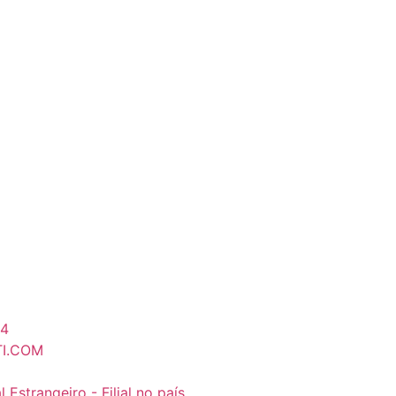
84
TI.COM
strangeiro - Filial no país