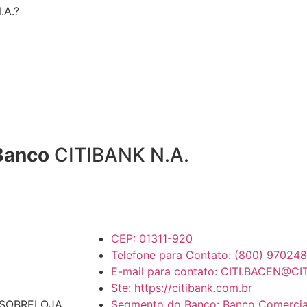
.A.?
 Banco
CITIBANK N.A.
CEP: 01311-920
Telefone para Contato: (800) 97024
E-mail para contato: CITI.BACEN@CI
Ste: https://citibank.com.br
 E SOBRELOJA
Segmento do Banco: Banco Comercial E