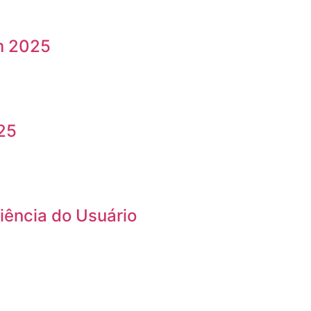
em 2025
25
riência do Usuário