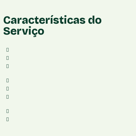
Características do
Serviço
Conta digital:Acesso
Banco garantidor de crédito:Acesso
Cartão de débito:Não Possui
Cartão de Crédito:Não Possui
Aplicativo:Android e iOS
Mensalidade:Grátis
Taxa para sacar:R$ 6.90
Taxa de transferência para outros bancos:Grátis