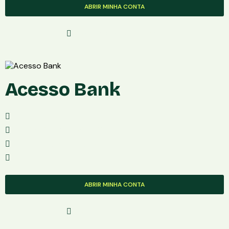
ABRIR MINHA CONTA
Solicite Com Segurança
Acesso Bank
Mensalidade: Grátis
Aplicativo: Android e iOS
Taxa de Saque: R$ 6.90
Taxa de Transferência: Grátis
ABRIR MINHA CONTA
Solicite Com Segurança