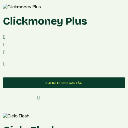
Clickmoney Plus
Modelo: LIO+
Conexâo:3G
Taxa de Vendas:Não informadoReceba em até 2 dias
Taxa no débito:Não informadoApós 1 ano, 2,39%
(Receba em 1 dia)
SOLICITE SEU CARTÃO
Solicite Com Segurança