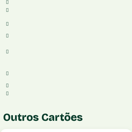
Modelo:LIO+
Modalidade:Compra
Valor:12x de R$ 69,90
Taxa de vendas no débito:Não informadoApós 1
ano, 2,39% (Receba em 1 dia)
Taxa de vendas parceladas:Não informadoMais
2,99% por parcela (Receba em até 2 dias)
Taxa de vendas no crédito à vista:Não
informadoReceba em até 2 dias
Tipo:Portátil
Conexão:3G
Outros Cartões