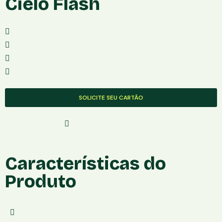
Cielo Flash
Modelo: Ultra
Conexâo:3G + Wi-fi
Taxa de Vendas:Varia com o plano
Taxa no débito:Varia com o seu faturamento
SOLICITE SEU CARTÃO
Solicite Com Segurança
Características do
Produto
Maquininha de pagamento: Cielo