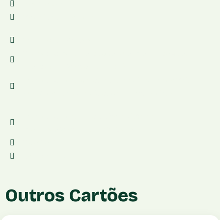
Modelo:LIO+
Modalidade:Compra
Valor:12x de R$ 69,90
Taxa de vendas no débito:Não informadoApós 1
ano, 2,39% (Receba em 1 dia)
Taxa de vendas parceladas:Não informadoMais
2,99% por parcela (Receba em até 2 dias)
Taxa de vendas no crédito à vista:Não
informadoReceba em até 2 dias
Tipo:Portátil
Conexão:3G
Outros Cartões