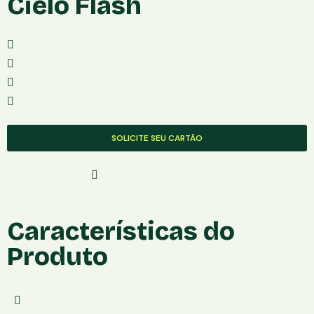
Cielo Flash
Modelo: Ultra
Conexâo:3G + Wi-fi
Taxa de Vendas:Varia com o plano
Taxa no débito:Varia com o seu faturamento
SOLICITE SEU CARTÃO
Solicite Com Segurança
Características do
Produto
Maquininha de pagamento: Cielo