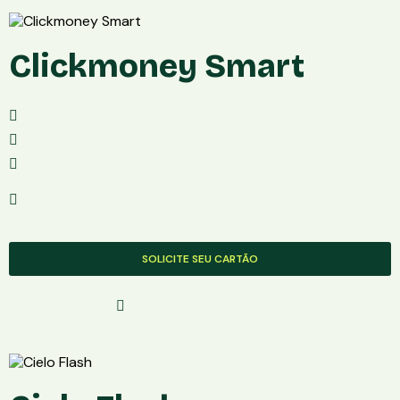
Clickmoney Smart
Modelo: LIO+
Conexâo:3G
Taxa de Vendas:Não informadoReceba em até 2 dias
Taxa no débito:Não informadoApós 1 ano, 2,39%
(Receba em 1 dia)
SOLICITE SEU CARTÃO
Solicite Com Segurança