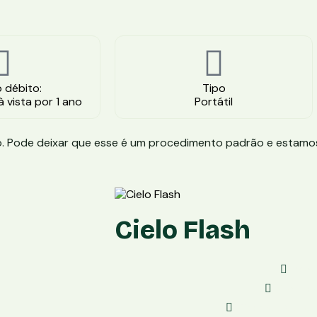
 débito:
Tipo
 vista por 1 ano
Portátil
dito. Pode deixar que esse é um procedimento padrão e estam
Cielo Flash
Mode
Conexâ
Taxa de Venda