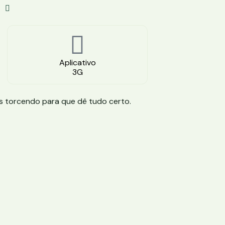
Solicite Com Segurança
Aplicativo
3G
os torcendo para que dê tudo certo.
lo: Ultra
o:3G + Wi-fi
s:Varia com o plano