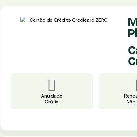
M
P
C
C
Anuidade
Renda
Grátis
Não 