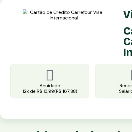
V
C
C
I
Anuidade
Renda
12x de R$ 13,99(R$ 167,88)
Salár