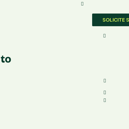
1 ano
Taxa no débito:Var
SOLICITE 
Solicite
uto
alor:12x de R$ 39,90
Taxa de 
axa de vendas no débito:Não informadoà
informa
ista por 1 ano
Tipo:Port
axa de vendas parceladas:Não informado
Conexão