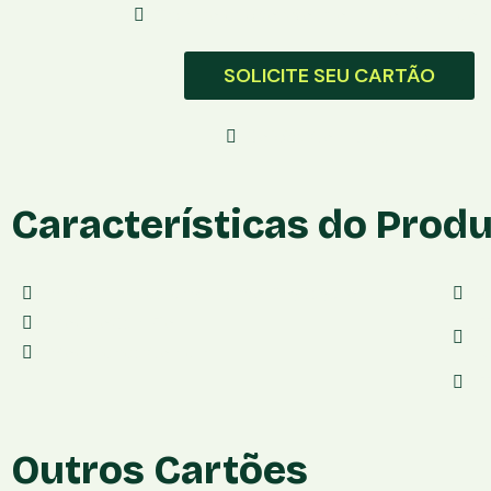
Taxa no débito:Não informadoà vista por 
SOLICITE SEU CARTÃO
Solicite Com Segurança
Características do Prod
Maquininha de pagamento: PagSeguro
V
Modelo:Sem Fio
T
Modalidade:Compra
v
T
Outros Cartões