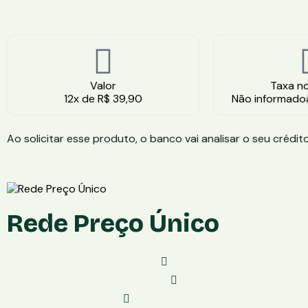
Valor
Taxa no
12x de R$ 39,90
Não informadoà
Ao solicitar esse produto, o banco vai analisar o seu cré
Rede Preço Único
Modelo: Sem Fio
Conexâo:3G
Taxa de Vendas:Não informado