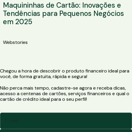
Maquininhas de Cartão: Inovações e
Tendências para Pequenos Negócios
em 2025
Webstories
Conheça o
Conheça o
Conheça o
Cartão
Cartão de
Cartão de
Riachuelo e
Crédito Visa
Crédito
veja como
Infinite
Tumelero
Chegou a hora de descobrir o produto financeiro ideal para
solicitar.
Ourocard
você, de forma gratuita, rápida e segura!
Banco do Brasil
Não perca mais tempo, cadastre-se agora e receba dicas,
acesso a centenas de cartões, serviços financeiros e qual o
cartão de crédito ideal para o seu perfil!