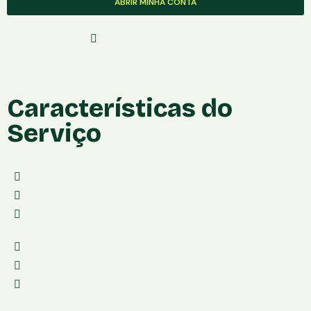
ABRIR MINHA CONTA
Solicite Com Segurança
Características do
Serviço
Conta digital:Banco BMG
Banco garantidor de crédito:Banco BMG
Cartão de débito:Mastercard Internacional
Cartão de Crédito:Mastercard Internacional
Aplicativo:Android e iOS
Mensalidade:Grátis