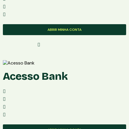
Taxa de Saque: Grátis
Taxa de Transferência: Grátis
ABRIR MINHA CONTA
Solicite Com Segurança
Acesso Bank
Mensalidade: Grátis
Aplicativo: Android e iOS
Taxa de Saque: R$ 6.90
Taxa de Transferência: Grátis